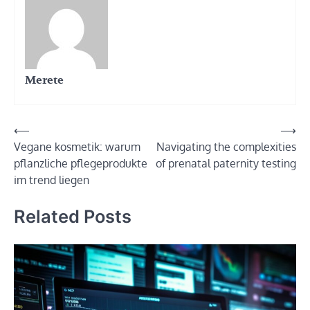
Merete
Post
⟵
⟶
Vegane kosmetik: warum
Navigating the complexities
navigation
pflanzliche pflegeprodukte
of prenatal paternity testing
im trend liegen
Related Posts