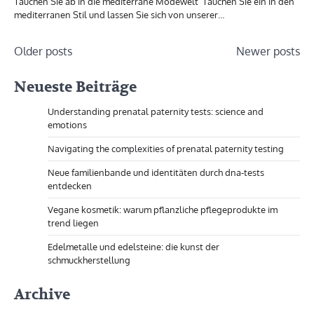
Tauchen Sie ab in die mediterrane Modewelt Tauchen Sie ein in den
mediterranen Stil und lassen Sie sich von unserer…
Posts
Older posts
Newer posts
navigation
Neueste Beiträge
Understanding prenatal paternity tests: science and
emotions
Navigating the complexities of prenatal paternity testing
Neue familienbande und identitäten durch dna-tests
entdecken
Vegane kosmetik: warum pflanzliche pflegeprodukte im
trend liegen
Edelmetalle und edelsteine: die kunst der
schmuckherstellung
Archive